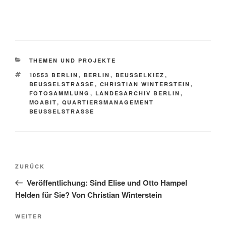
KATEGORIEN
THEMEN UND PROJEKTE
SCHLAGWÖRTER
10553 BERLIN
,
BERLIN
,
BEUSSELKIEZ
,
BEUSSELSTRASSE
,
CHRISTIAN WINTERSTEIN
,
FOTOSAMMLUNG
,
LANDESARCHIV BERLIN
,
MOABIT
,
QUARTIERSMANAGEMENT
BEUSSELSTRASSE
Beitragsnavigation
Vorheriger
ZURÜCK
Beitrag
Veröffentlichung: Sind Elise und Otto Hampel
Helden für Sie? Von Christian Winterstein
Nächster
WEITER