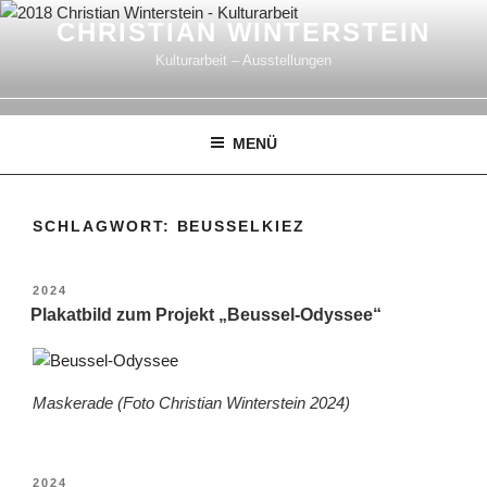
Zum
CHRISTIAN WINTERSTEIN
Inhalt
Kulturarbeit – Ausstellungen
springen
MENÜ
SCHLAGWORT:
BEUSSELKIEZ
VERÖFFENTLICHT
2024
AM
Plakatbild zum Projekt „Beussel-Odyssee“
Maskerade (Foto Christian Winterstein 2024)
VERÖFFENTLICHT
2024