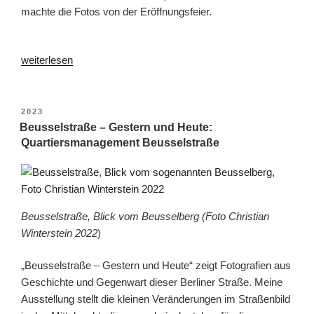
machte die Fotos von der Eröffnungsfeier.
„Vernissage
weiterlesen
Beusselstraße
–
Gestern
VERÖFFENTLICHT
2023
AM
und
Beusselstraße – Gestern und Heute:
Quartiersmanagement Beusselstraße
Heute:
Quartiersmanagement
Beusselstraße“
Beusselstraße, Blick vom Beusselberg (Foto Christian
Winterstein 2022
)
„Beusselstraße – Gestern und Heute“ zeigt Fotografien aus
Geschichte und Gegenwart dieser Berliner Straße. Meine
Ausstellung stellt die kleinen Veränderungen im Straßenbild