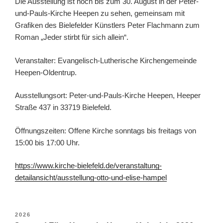
Die Ausstellung ist noch bis zum 30. August in der Peter-
und-Pauls-Kirche Heepen zu sehen, gemeinsam mit
Grafiken des Bielefelder Künstlers Peter Flachmann zum
Roman „Jeder stirbt für sich allein“.
Veranstalter: Evangelisch-Lutherische Kirchengemeinde
Heepen-Oldentrup.
Ausstellungsort: Peter-und-Pauls-Kirche Heepen, Heeper
Straße 437 in 33719 Bielefeld.
Öffnungszeiten: Offene Kirche sonntags bis freitags von
15:00 bis 17:00 Uhr.
https://www.kirche-bielefeld.de/veranstaltung-
detailansicht/ausstellung-otto-und-elise-hampel
VERÖFFENTLICHT
2026
AM