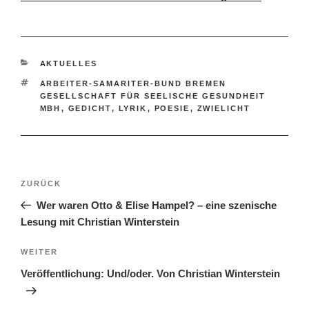
KATEGORIEN
AKTUELLES
SCHLAGWÖRTER
ARBEITER-SAMARITER-BUND BREMEN
GESELLSCHAFT FÜR SEELISCHE GESUNDHEIT
MBH
,
GEDICHT
,
LYRIK
,
POESIE
,
ZWIELICHT
Beitragsnavigation
Vorheriger
ZURÜCK
Beitrag
Wer waren Otto & Elise Hampel? – eine szenische
Lesung mit Christian Winterstein
Nächster
WEITER
Beitrag
Veröffentlichung: Und/oder. Von Christian Winterstein