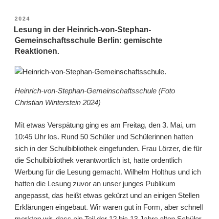
VERÖFFENTLICHT
2024
AM
Lesung in der Heinrich-von-Stephan-
Gemeinschaftsschule Berlin: gemischte
Reaktionen.
Heinrich-von-Stephan-Gemeinschaftsschule (Foto
Christian Winterstein 2024)
Mit etwas Verspätung ging es am Freitag, den 3. Mai, um
10:45 Uhr los. Rund 50 Schüler und Schülerinnen hatten
sich in der Schulbibliothek eingefunden. Frau Lörzer, die für
die Schulbibliothek verantwortlich ist, hatte ordentlich
Werbung für die Lesung gemacht. Wilhelm Holthus und ich
hatten die Lesung zuvor an unser junges Publikum
angepasst, das heißt etwas gekürzt und an einigen Stellen
Erklärungen eingebaut. Wir waren gut in Form, aber schnell
merkten wir, dass ein Teil der 12 bis 13 Jahre alten Schüler