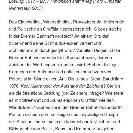
Losung
:
1917 – 2017 Revolution statt Krieg (Foto Christian
Winterstein 2017)
Das Eigenwillige, Widerständige, Provozierende, Irritierende
und Politische an Graffitis interessiert mich. Gibt es solche
in der Bremer Bahnhofsvorstadt? An einem Ort, der
zunehmend seine Schmuddelecken verliert und
architektonisch durchgestylt wird? Vor allen Dingen ist die
Bremer Bahnhofsvorstadt ein Konsumbezirk, der von
Zeichen der Werbung vereinnahmt wird. Proben die tags
hiergegen den Aufstand und entfalten ihr subversives
Potenzial im Sinne eines „Anti-Diskurses“ (Jean Baudrillard
1978:
Kool Killers oder der Aufstand der Zeichen
)? Stellen
sie die öffentliche Ordnung (der Zeichen) infrage? Wie steht
es mit Street-Art und „künstlerischen Graffitis“ wie den
Wandbildern? Gibt es sie in der Bremer Bahnhofsvorstadt?
Passen sie sich dem beliebigen und langweiligen Design
der Stadt an, indem sie in die konventionelle Zeichen- und
Bildsprache von Politik, Kunst und Kommerz aufgehen,