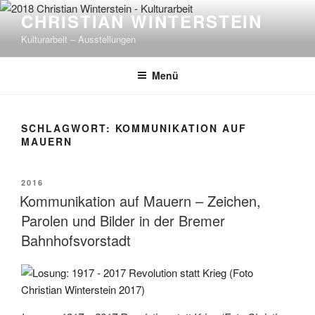
Zum
CHRISTIAN WINTERSTEIN
Inhalt
Kulturarbeit – Ausstellungen
springen
Menü
SCHLAGWORT:
KOMMUNIKATION AUF
MAUERN
VERÖFFENTLICHT
2016
AM
Kommunikation auf Mauern – Zeichen,
Parolen und Bilder in der Bremer
Bahnhofsvorstadt