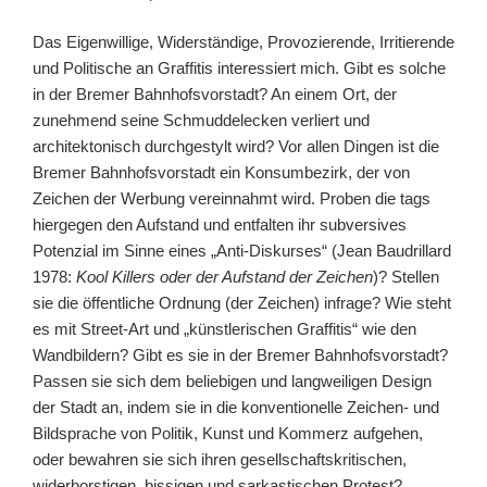
Das Eigenwillige, Widerständige, Provozierende, Irritierende
und Politische an Graffitis interessiert mich. Gibt es solche
in der Bremer Bahnhofsvorstadt? An einem Ort, der
zunehmend seine Schmuddelecken verliert und
architektonisch durchgestylt wird? Vor allen Dingen ist die
Bremer Bahnhofsvorstadt ein Konsumbezirk, der von
Zeichen der Werbung vereinnahmt wird. Proben die tags
hiergegen den Aufstand und entfalten ihr subversives
Potenzial im Sinne eines „Anti-Diskurses“ (Jean Baudrillard
1978:
Kool Killers oder der Aufstand der Zeichen
)? Stellen
sie die öffentliche Ordnung (der Zeichen) infrage? Wie steht
es mit Street-Art und „künstlerischen Graffitis“ wie den
Wandbildern? Gibt es sie in der Bremer Bahnhofsvorstadt?
Passen sie sich dem beliebigen und langweiligen Design
der Stadt an, indem sie in die konventionelle Zeichen- und
Bildsprache von Politik, Kunst und Kommerz aufgehen,
oder bewahren sie sich ihren gesellschaftskritischen,
widerborstigen, bissigen und sarkastischen Protest?