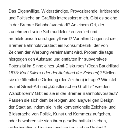
Das Eigenwillige, Widerständige, Provozierende, Irritierende
und Politische an Graffitis interessiert mich. Gibt es solche
in der Bremer Bahnhofsvorstadt? An einem Ort, der
zunehmend seine Schmuddelecken verliert und
architektonisch durchgestylt wird? Vor allen Dingen ist die
Bremer Bahnhofsvorstadt ein Konsumbezirk, der von
Zeichen der Werbung vereinnahmt wird. Proben die tags
hiergegen den Aufstand und entfalten ihr subversives
Potenzial im Sinne eines „Anti-Diskurses“ (Jean Baudrillard
1978:
Kool Killers oder der Aufstand der Zeichen
)? Stellen
sie die öffentliche Ordnung (der Zeichen) infrage? Wie steht
es mit Street-Art und „künstlerischen Graffitis“ wie den
Wandbildern? Gibt es sie in der Bremer Bahnhofsvorstadt?
Passen sie sich dem beliebigen und langweiligen Design
der Stadt an, indem sie in die konventionelle Zeichen- und
Bildsprache von Politik, Kunst und Kommerz aufgehen,
oder bewahren sie sich ihren gesellschaftskritischen,
widerborstigen, bissigen und sarkastischen Protest?