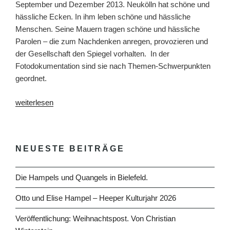
September und Dezember 2013. Neukölln hat schöne und
hässliche Ecken. In ihm leben schöne und hässliche
Menschen. Seine Mauern tragen schöne und hässliche
Parolen – die zum Nachdenken anregen, provozieren und
der Gesellschaft den Spiegel vorhalten. In der
Fotodokumentation sind sie nach Themen-Schwerpunkten
geordnet.
„Neukölln-
weiterlesen
Graffiti
–
Parolen
NEUESTE BEITRÄGE
aus
einem
Berliner
Die Hampels und Quangels in Bielefeld.
Kiez“
Otto und Elise Hampel – Heeper Kulturjahr 2026
Veröffentlichung: Weihnachtspost. Von Christian