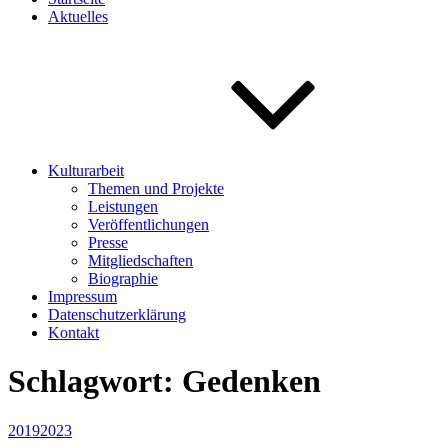
Aktuelles
Kulturarbeit
Themen und Projekte
Leistungen
Veröffentlichungen
Presse
Mitgliedschaften
Biographie
Impressum
Datenschutzerklärung
Kontakt
Schlagwort:
Gedenken
Veröffentlicht
2019
2023
am