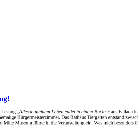
ng!
r Lesung „
Alles in meinem Leben endet in einem Buch:
Hans Fallada in
ehemalige Bürgermeisterzimmer. Das Rathaus Tiergarten entstand zwisc
tte Museum führte in die Veranstaltung ein. Was mich besonders freu