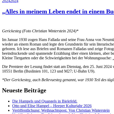
Veröffentlicht
2024
2024
am
„Alles in meinem Leben endet in einem Bu
Gerickesteg (Foto Christian Winterstein 2024)*
Im Januar 1930 zogen Hans Fallada und seine Frau Anna von Neumünst
wieder an einem Roman und legte den Grundstein für sein literarisch
geboren. Ich lese aus Briefen und Romanen Falladas und zeige Fotog
beeindruckende und spannende Erzählung über einen kleinen, aber bed
Kleine Tiergarten oder die Schwierigkeiten bei der Wohnungssuche:
Die Premiere der Lesung findet statt am Dienstag, den 25. Juni 2024
10551 Berlin (Buslinien 101, 123 und M27; U-Bahn U9).
*Der Gerickesteg, auch Bellevuesteg genannt
,
war 1930 Teil des tägl
Neueste Beiträge
Die Hampels und Quangels in Bielefeld.
Otto und Elise Hampel – Heeper Kulturjahr 2026
Veröffentlichung: Weihnachtspost. Von Christian Winterstein